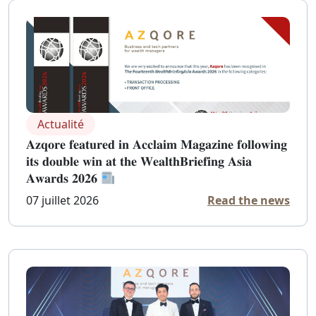
Actualité
𝐀𝐳𝐪𝐨𝐫𝐞 𝐟𝐞𝐚𝐭𝐮𝐫𝐞𝐝 𝐢𝐧 𝐀𝐜𝐜𝐥𝐚𝐢𝐦 𝐌𝐚𝐠𝐚𝐳𝐢𝐧𝐞 𝐟𝐨𝐥𝐥𝐨𝐰𝐢𝐧𝐠
𝐢𝐭𝐬 𝐝𝐨𝐮𝐛𝐥𝐞 𝐰𝐢𝐧 𝐚𝐭 𝐭𝐡𝐞 𝐖𝐞𝐚𝐥𝐭𝐡𝐁𝐫𝐢𝐞𝐟𝐢𝐧𝐠 𝐀𝐬𝐢𝐚
𝐀𝐰𝐚𝐫𝐝𝐬 𝟐𝟎𝟐𝟔
07 juillet 2026
Read the news