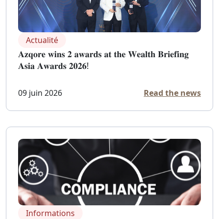
Actualité
𝐀𝐳𝐪𝐨𝐫𝐞 𝐰𝐢𝐧𝐬 𝟐 𝐚𝐰𝐚𝐫𝐝𝐬 𝐚𝐭 𝐭𝐡𝐞 𝐖𝐞𝐚𝐥𝐭𝐡 𝐁𝐫𝐢𝐞𝐟𝐢𝐧𝐠
𝐀𝐬𝐢𝐚 𝐀𝐰𝐚𝐫𝐝𝐬 𝟐𝟎𝟐𝟔!
09 juin 2026
Read the news
Informations