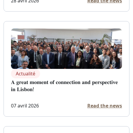
28 avril 2026
Read the news
Actualité
𝐀 𝐠𝐫𝐞𝐚𝐭 𝐦𝐨𝐦𝐞𝐧𝐭 𝐨𝐟 𝐜𝐨𝐧𝐧𝐞𝐜𝐭𝐢𝐨𝐧 𝐚𝐧𝐝 𝐩𝐞𝐫𝐬𝐩𝐞𝐜𝐭𝐢𝐯𝐞
𝐢𝐧 𝐋𝐢𝐬𝐛𝐨𝐧!
07 avril 2026
Read the news