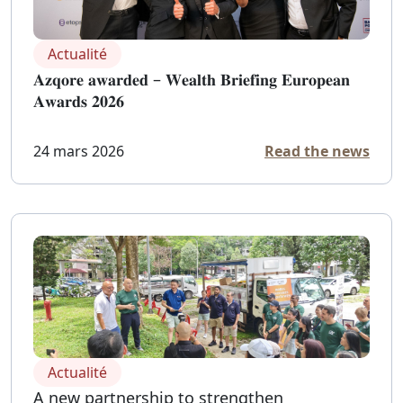
Actualité
𝐀𝐳𝐪𝐨𝐫𝐞 𝐚𝐰𝐚𝐫𝐝𝐞𝐝 – 𝐖𝐞𝐚𝐥𝐭𝐡 𝐁𝐫𝐢𝐞𝐟𝐢𝐧𝐠 𝐄𝐮𝐫𝐨𝐩𝐞𝐚𝐧
𝐀𝐰𝐚𝐫𝐝𝐬 𝟐𝟎𝟐𝟔
24 mars 2026
Read the news
Actualité
A new partnership to strengthen