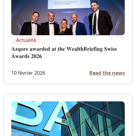
Actualité
𝐀𝐳𝐪𝐨𝐫𝐞 𝐚𝐰𝐚𝐫𝐝𝐞𝐝 𝐚𝐭 𝐭𝐡𝐞 𝐖𝐞𝐚𝐥𝐭𝐡𝐁𝐫𝐢𝐞𝐟𝐢𝐧𝐠 𝐒𝐰𝐢𝐬𝐬
𝐀𝐰𝐚𝐫𝐝𝐬 𝟐𝟎𝟐𝟔
10 février 2026
Read the news