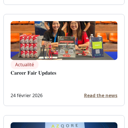
Actualité
𝐂𝐚𝐫𝐞𝐞𝐫 𝐅𝐚𝐢𝐫 𝐔𝐩𝐝𝐚𝐭𝐞𝐬
24 février 2026
Read the news