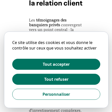
la relation client
Les
témoignages des
banquiers privés
convergent
vers un point central : la
diminution des tâches
administratives. Avant
Ce site utilise des cookies et vous donne le
l’intégration, un
gestionnaire
contrôle sur ceux que vous souhaitez activer
de fortune
pouvait consacrer
jusqu’à 40% de son temps
à
chercher des informations, à
remplir des formulaires de
Tout accepter
mise en conformité ou à
consolider manuellement
des reportings. Avec
S2i
,
Tout refuser
l’
automatisation des
workflows
libère ce temps au
profit exclusif de la gestion
Personnaliser
de la relation client, de la
prospection et de
l’élaboration de stratégies
d’investissement complexes.